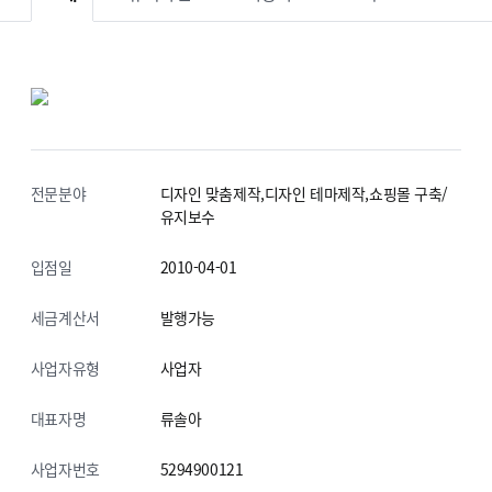
전문분야
디자인 맞춤제작,디자인 테마제작,쇼핑몰 구축/
유지보수
입점일
2010-04-01
세금계산서
발행가능
사업자유형
사업자
대표자명
류솔아
사업자번호
5294900121