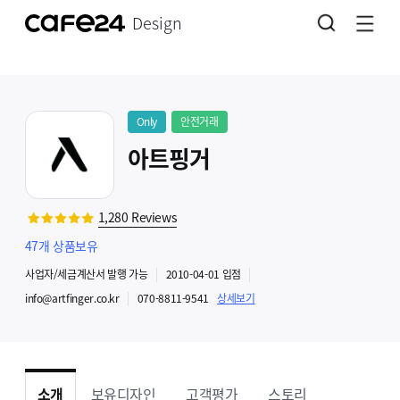
Design
Only
안전거래
아트핑거
1,280
Reviews
47
개 상품보유
사업자
/세금계산서 발행
가능
2010-04-01
입점
info@artfinger.co.kr
070-8811-9541
상세보기
소개
보유디자인
고객평가
스토리