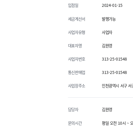
입점일
2024-01-15
세금계산서
발행가능
사업자유형
사업자
대표자명
김원영
사업자번호
313-25-01548
통신판매업
313-25-01548
사업장주소
인천광역시 서구 서곶
담당자
김원영
문의시간
평일 오전 10시 ~ 