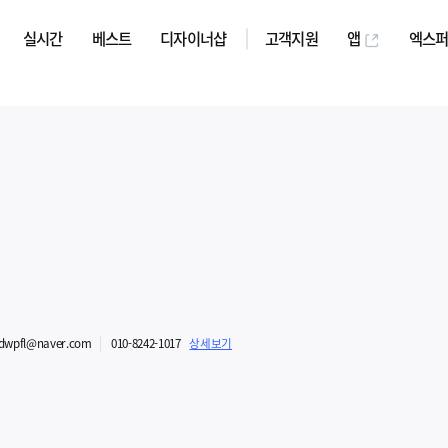
실시간
베스트
디자이너샵
고객지원
앱
엑스
udwpfl@naver.com
010-8242-1017
상세보기