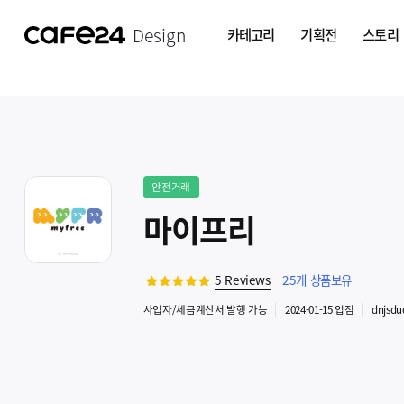
Design
카테고리
기획전
스토리
안전거래
마이프리
5
Reviews
25
개 상품보유
사업자
/세금계산서 발행
가능
2024-01-15
입점
dnjsd