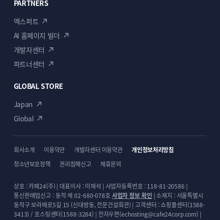
PARTNERS
엑스퍼트
AI 홈페이지 빌더
개발자센터
파트너센터
GLOBAL STORE
Japan
Global
회사소개
이용약관
개발자센터 이용약관
개인정보처리방침
청소년보호정책
권리침해신고
제휴문의
상호 : 카페24(주) | 대표이사 : 이재석 | 사업자등록번호 : 118-81-20586 |
통신판매업신고 : 동작 제 02-680-078호
사업자 정보 확인
| 소재지 : 서울특별시
동작구 보라매로5길 15 (신대방동, 전문건설회관) | 고객센터 : 쇼핑몰센터(1588-
3413) / 호스팅센터(1588-3284) | 전자우편(echosting@cafe24corp.com) |