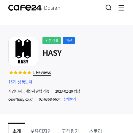
Design
안전거래
이전
HASY
1
Reviews
16
개 상품보유
사업자
/세금계산서 발행
가능
2023-02-20
입점
ceo@hasy.co.kr
02-6368-6604
상세보기
소개
보유디자인
고객평가
스토리