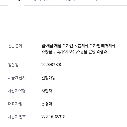
전문분야
앱/채널 개발,디자인 맞춤제작,디자인 테마제작,
쇼핑몰 구축/유지보수,쇼핑몰 운영,리셀러
입점일
2023-02-20
세금계산서
발행가능
사업자유형
사업자
대표자명
홍경태
사업자번호
222-16-65318