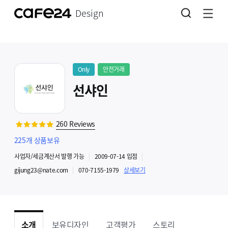
Design
Only
안전거래
선샤인
260
Reviews
225
개 상품보유
사업자
/세금계산서 발행
가능
2009-07-14
입점
gijung23@nate.com
070-7155-1979
상세보기
소개
보유디자인
고객평가
스토리