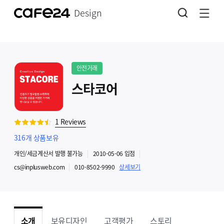
Design
안전거래
스타코어
1
Reviews
316
개 상품보유
개인
/세금계산서 발행
불가능
2010-05-06
입점
cs@inplusweb.com
010-8502-9990
상세보기
소개
보유디자인
고객평가
스토리