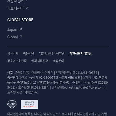
개발자센터
파트너센터
GLOBAL STORE
Japan
Global
회사소개
이용약관
개발자센터 이용약관
개인정보처리방침
청소년보호정책
권리침해신고
제휴문의
상호 : 카페24(주) | 대표이사 : 이재석 | 사업자등록번호 : 118-81-20586 |
통신판매업신고 : 동작 제 02-680-078호
사업자 정보 확인
| 소재지 : 서울특별시
동작구 보라매로5길 15 (신대방동, 전문건설회관) | 고객센터 : 쇼핑몰센터(1588-
3413) / 호스팅센터(1588-3284) | 전자우편(echosting@cafe24corp.com) |
호스팅 제공 : 카페24(주)
디자인센터에 등록된 디자인 및 디자인소스 등의 내용은 디자인센터가 아닌 개별