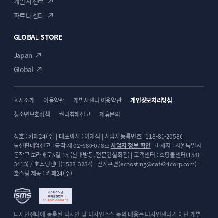
개발자센터
파트너센터
GLOBAL STORE
Japan
Global
회사소개
이용약관
개발자센터 이용약관
개인정보처리방침
청소년보호정책
권리침해신고
제휴문의
상호 : 카페24(주) | 대표이사 : 이재석 | 사업자등록번호 : 118-81-20586 |
통신판매업신고 : 동작 제 02-680-078호
사업자 정보 확인
| 소재지 : 서울특별시
동작구 보라매로5길 15 (신대방동, 전문건설회관) | 고객센터 : 쇼핑몰센터(1588-
3413) / 호스팅센터(1588-3284) | 전자우편(echosting@cafe24corp.com) |
호스팅 제공 : 카페24(주)
디자인센터에 등록된 디자인 및 디자인소스 등의 내용은 디자인센터가 아닌 개별