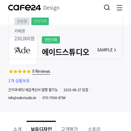
Design
안전거래
반응형
카메론
230,000
원
안전거래
에이드스튜디오
SAMPLE
9
Reviews
1
개 상품보유
간이과세자
/세금계산서 발행
불가능
2023-08-27
입점
info@adestudio.kr
070-7954-8784
소개
보유디자인
고객평가
스토리