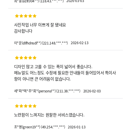
2026-03-03
최*웅
(
azit004**
)
(
118.43.***.***
)
사진작업 너무 이쁘게 잘 됐네요
감사합니다
2026-02-13
이*운
(
dlfhdnsdl**
)
(
221.148.***.***
)
디자인 많고 고를 수 있는 폭이 넓어서 좋습니다.
메뉴얼도 어느정도 수정에 필요한 안내들이 들어있어서 특이사
항이 아니면 큰 어려움이 없습니다.
2026-02-03
세*파*텍*주*회*
(
persona**
)
(
211.38.***.***
)
노련함이 느껴지는 원할한 서비스였습니다.
2026-01-13
조*영
(
green19**
)
(
49.254.***.***
)