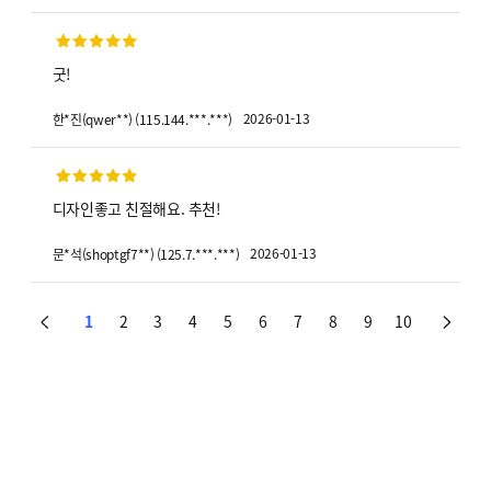
굿!
2026-01-13
한*진
(
qwer**
)
(
115.144.***.***
)
디자인좋고 친절해요. 추천!
2026-01-13
문*석
(
shoptgf7**
)
(
125.7.***.***
)
1
2
3
4
5
6
7
8
9
10