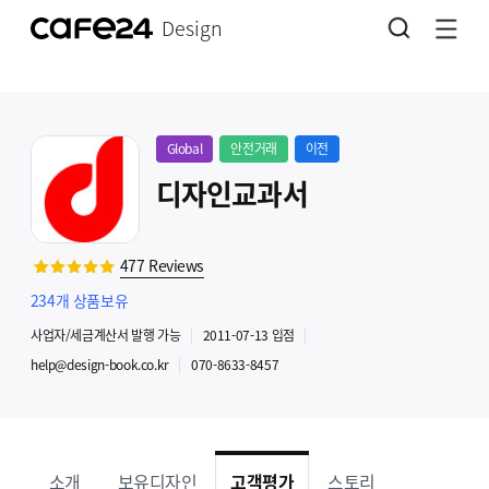
Design
Global
안전거래
이전
디자인교과서
477
Reviews
234
개 상품보유
사업자
/세금계산서 발행
가능
2011-07-13
입점
help@design-book.co.kr
070-8633-8457
소개
보유디자인
고객평가
스토리