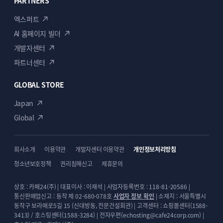
PARTNERS
엑스퍼트
AI 홈페이지 빌더
개발자센터
파트너센터
GLOBAL STORE
Japan
Global
회사소개
이용약관
개발자센터 이용약관
개인정보처리방침
청소년보호정책
권리침해신고
제휴문의
상호 : 카페24(주) | 대표이사 : 이재석 | 사업자등록번호 : 118-81-20586 |
통신판매업신고 : 동작 제 02-680-078호
사업자 정보 확인
| 소재지 : 서울특별시
동작구 보라매로5길 15 (신대방동, 전문건설회관) | 고객센터 : 쇼핑몰센터(1588-
3413) / 호스팅센터(1588-3284) | 전자우편(echosting@cafe24corp.com) |