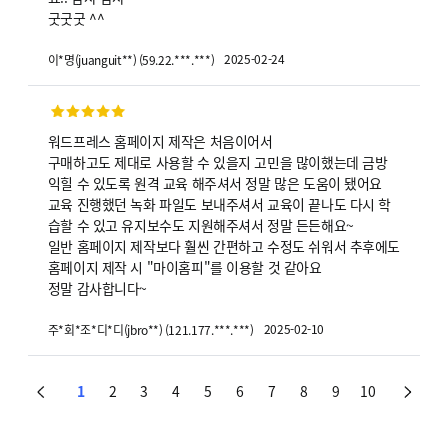
굿굿굿 ^^
2025-02-24
이*명
(
juanguit**
)
(
59.22.***.***
)
워드프레스 홈페이지 제작은 처음이어서
구매하고도 제대로 사용할 수 있을지 고민을 많이했는데 금방
익힐 수 있도록 원격 교육 해주셔서 정말 많은 도움이 됐어요
교육 진행했던 녹화 파일도 보내주셔서 교육이 끝나도 다시 학
습할 수 있고 유지보수도 지원해주셔서 정말 든든해요~
일반 홈페이지 제작보다 훨씬 간편하고 수정도 쉬워서 추후에도
홈페이지 제작 시 "마이홈피"를 이용할 것 같아요
정말 감사합니다~
2025-02-10
주*회*조*디*디
(
jbro**
)
(
121.177.***.***
)
1
2
3
4
5
6
7
8
9
10