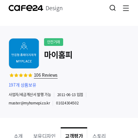
Design
안전거래
마이홈피
106
Reviews
197
개 상품보유
사업자
/세금계산서 발행
가능
2011-06-13
입점
master@myhomepi.co.kr
01024304502
소개
보유디자인
고객평가
스토리