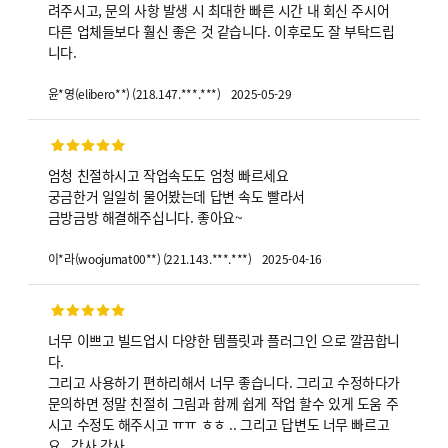
려주시고, 문의 사항 발생 시 최대한 빠른 시간 내 회신 주시어
다른 업체들보다 훨신 좋은 것 같습니다. 이후로도 잘 부탁드립
니다.
2025-05-29
윤*영
(
elibero**
)
(
218.147.***.***
)
엄청 친절하시고 작업속도도 엄청 빠르세요
궁금한거 일일히 물어봤는데 답변 속도 빨라서
금방금방 해결해주십니다. 좋아요~
2025-04-16
이*라
(
woojumat00**
)
(
221.143.***.***
)
너무 이쁘고 빌드업시 다양한 템플릿과 플러그인 으로 깔끔합니
다.
그리고 사용하기 편하리해서 너무 좋습니다. 그리고 수정하다가
문의하면 정말 친절히 그림과 함께 쉽게 작업 할수 있게 도움 주
시고 수정도 해주시고 ㅠㅠ ㅎㅎ .. 그리고 답변도 너무 빠르고
요.. 감사 감사